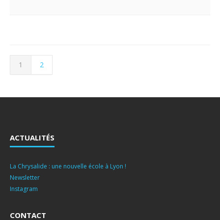
1
2
ACTUALITÉS
La Chrysalide : une nouvelle école à Lyon !
Newsletter
Instagram
CONTACT