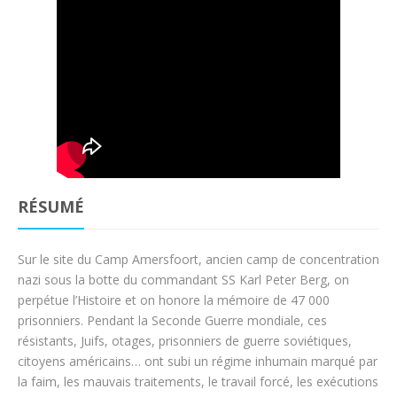
RÉSUMÉ
Sur le site du Camp Amersfoort, ancien camp de concentration
nazi sous la botte du commandant SS Karl Peter Berg, on
perpétue l’Histoire et on honore la mémoire de 47 000
prisonniers. Pendant la Seconde Guerre mondiale, ces
résistants, Juifs, otages, prisonniers de guerre soviétiques,
citoyens américains… ont subi un régime inhumain marqué par
la faim, les mauvais traitements, le travail forcé, les exécutions