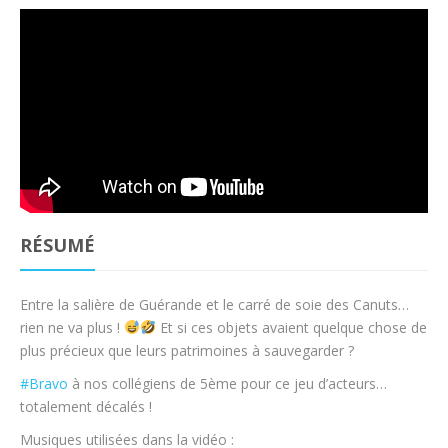
RÉSUMÉ
Entre la salière de Guérande et le carré de soie des Canuts…
rien ne va plus !
Et si ces objets avaient quelque chose de
plus précieux que leurs patrimoines à sauvegarder ?
#Bravo
à nos collégiens de 5ème pour ce jeu d’acteurs…
totalement décalés !
Musiques utilisées dans la vidéo :