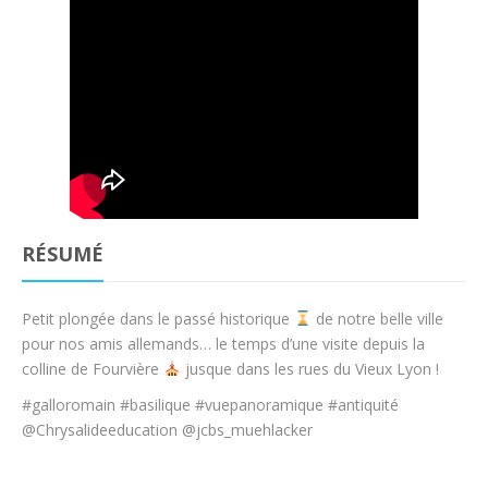
RÉSUMÉ
Petit plongée dans le passé historique
de notre belle ville
pour nos amis allemands… le temps d’une visite depuis la
colline de Fourvière
jusque dans les rues du Vieux Lyon !
#galloromain #basilique #vuepanoramique #antiquité
@Chrysalideeducation @jcbs_muehlacker