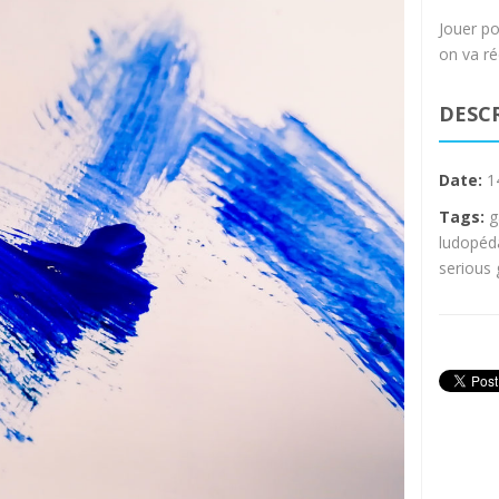
Jouer po
on va réc
DESC
Date:
1
Tags:
g
ludopéd
serious