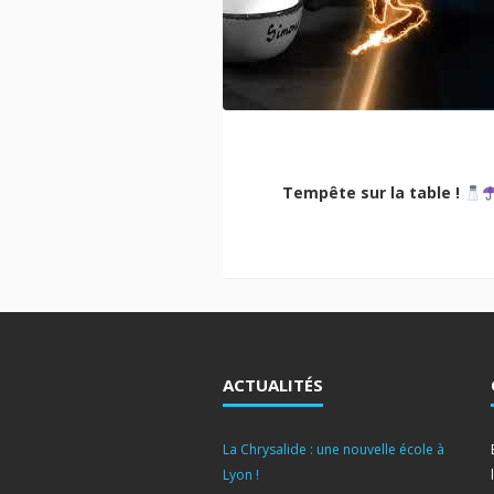
ional Camp Amersfoort
Tempête sur la table !
ACTUALITÉS
La Chrysalide : une nouvelle école à
Lyon !