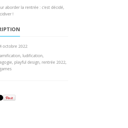
ur aborder la rentrée : c’est décidé,
idiver !
RIPTION
4 octobre 2022
amification
,
ludification
,
agogie
,
playful design
,
rentrée 2022
,
 games