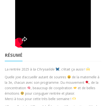
RÉSUMÉ
La rentrée 2025 à 𝘭𝘢 𝘊𝘩𝘳𝘺𝘴𝘢𝘭𝘪𝘥𝘦
, c’était ça aussi !
Quelle joie d’accueillir autant de sourires
de la maternelle à
la 3e, chacun avec son programme. Du mouvement
, de la
concentration
, beaucoup de coopération
et de belles
émotions
pour conjuguer rentrée et plaisir.
Merci à tous pour cette très belle semaine !