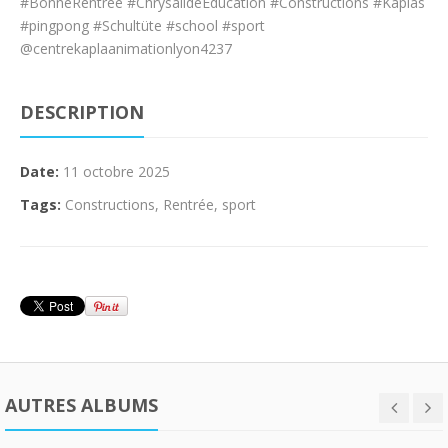
#BonneRentrée #ChrysalideÉducation #Constructions #Kaplas
#pingpong #Schultüte #school #sport
‪@centrekaplaanimationlyon4237‬
DESCRIPTION
Date:
11 octobre 2025
Tags:
Constructions
,
Rentrée
,
sport
AUTRES ALBUMS