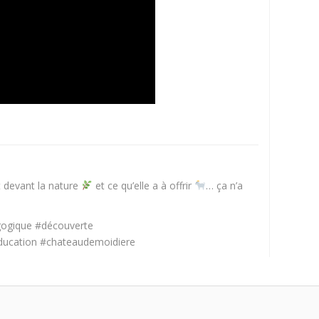
nt devant la nature
et ce qu’elle a à offrir
… ça n’a
gogique #découverte
ducation #chateaudemoidiere