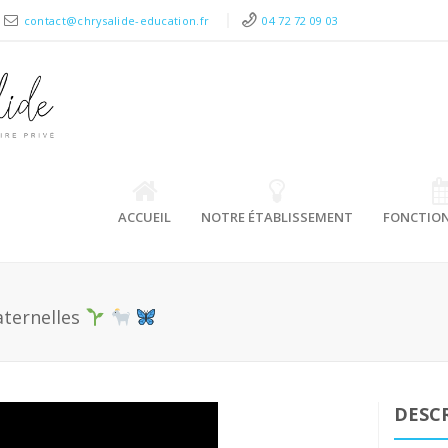
contact@chrysalide-education.fr
04 72 72 09 03
ACCUEIL
NOTRE ÉTABLISSEMENT
FONCTIO
aternelles
DESC