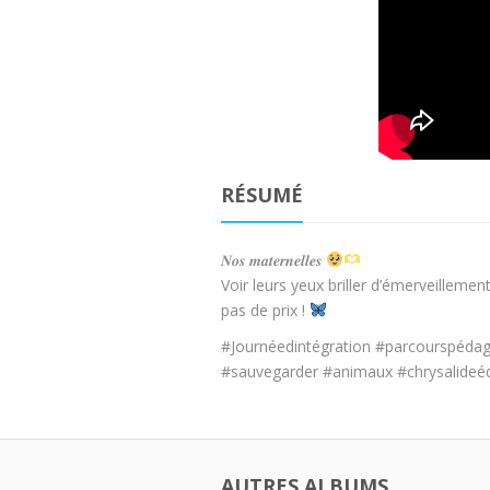
RÉSUMÉ
𝑵𝒐𝒔 𝒎𝒂𝒕𝒆𝒓𝒏𝒆𝒍𝒍𝒆𝒔
Voir leurs yeux briller d’émerveilleme
pas de prix !
#Journéedintégration #parcourspéda
#sauvegarder #animaux #chrysalideé
AUTRES ALBUMS