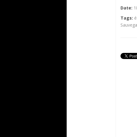
Date:
1
Tags:
é
Sauvega