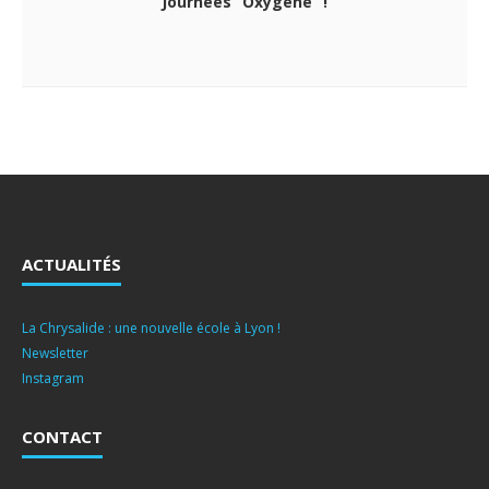
Journées “Oxygène” !
ACTUALITÉS
La Chrysalide : une nouvelle école à Lyon !
Newsletter
Instagram
CONTACT